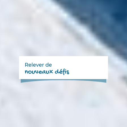
Relever de
nouveaux défis